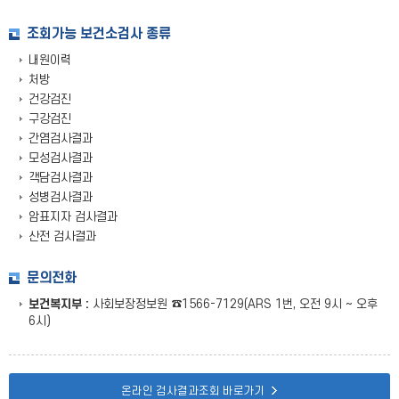
조회가능 보건소검사 종류
내원이력
처방
건강검진
구강검진
간염검사결과
모성검사결과
객담검사결과
성병검사결과
암표지자 검사결과
산전 검사결과
문의전화
보건복지부 :
사회보장정보원 ☎1566-7129(ARS 1번, 오전 9시 ~ 오후
6시)
온라인 검사결과조회 바로가기