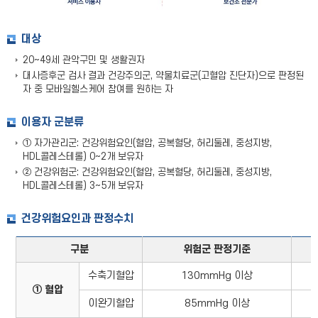
대상
20~49세 관악구민 및 생활권자
대사증후군 검사 결과 건강주의군, 약물치료군(고혈압 진단자)으로 판정된
자 중 모바일헬스케어 참여를 원하는 자
이용자 군분류
① 자가관리군: 건강위험요인(혈압, 공복혈당, 허리둘레, 중성지방,
HDL콜레스테롤) 0~2개 보유자
② 건강위험군: 건강위험요인(혈압, 공복혈당, 허리둘레, 중성지방,
HDL콜레스테롤) 3~5개 보유자
건강위험요인과 판정수치
구분
위험군 판정기준
수축기혈압
130mmHg 이상
① 혈압
이완기혈압
85mmHg 이상