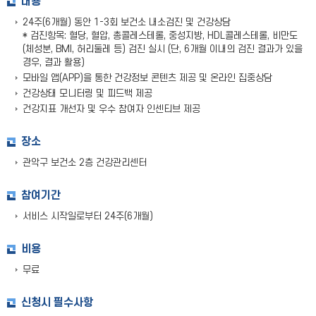
내용
24주(6개월) 동안 1-3회 보건소 내소검진 및 건강상담
* 검진항목: 혈당, 혈압, 총콜레스테롤, 중성지방, HDL콜레스테롤, 비만도
(체성분, BMI, 허리둘레 등) 검진 실시 (단, 6개월 이내의 검진 결과가 있을
경우, 결과 활용)
모바일 앱(APP)을 통한 건강정보 콘텐츠 제공 및 온라인 집중상담
건강상태 모니터링 및 피드백 제공
건강지표 개선자 및 우수 참여자 인센티브 제공
장소
관악구 보건소 2층 건강관리센터
참여기간
서비스 시작일로부터 24주(6개월)
비용
무료
신청시 필수사항