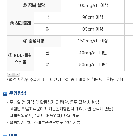
② 공복 혈당
100mg/dL 이상
남
90cm 이상
③ 허리둘레
여
85cm 이상
④ 중성지방
150mg/dL 이상
남
40mg/dL 미만
⑤ HDL-콜레
스테롤
여
50mg/dL 미만
*혈압의 경우 수축기 또는 이완기 수치 중 1개 이상 해당되는 경우 포함
운영방법
모바일 앱 가입 및 활동량계 지원(단, 중도 탈락 시 반납)
고혈압 약물치료군에게 자동전자혈압계 대여(사업 종료시 반납)
자체활동량계(갤럭시, 애플워치) 사용 가능
활동량계 없이 스마트폰만으로도 참여 가능