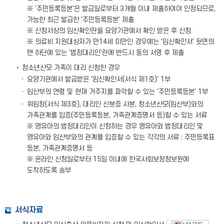
※ '주민등록등본'은 발급일로부터 3개월 이내 제출하여야 인정되므로,
가능한 최근 발급한 '주민등록등본' 제출
※ 신청서상의 임신확인란을 요양기관에서 확인 받은 후 신청
※ 의료비 지원대상자가 만14세 미만인 경우에는 '임신확인서' 뒷면의
맨 하단에 있는 '법정대리인'란에 반드시 동의 서명 후 제출
청소년산모 가족이 대리 신청한 경우
요양기관에서 발급받은 '임신확인서(서식 제1호)' 1부
임산부의 연령 및 현재 거주지를 파악할 수 있는 '주민등록등본' 1부
위임장(서식 제3호), 대리인 신분증 사본, 청소년산모(임산부)와의
가족관계를 입증(주민등록등본, 가족관계증명서 등)할 수 있는 서류
※ 영유아의 법정대리인이 신청하는 경우 영유아와 법정대리인 및
영유아와 임산부와의 관계를 입증할 수 있는 각각의 서류 : 주민등록표
등본, 가족관계증명서 등
※ 온라인 신청일로부터 15일 이내에 한국사회보장정보원에
도착하도록 송부
서식자료