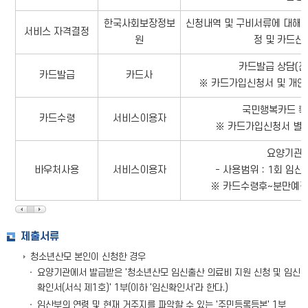
한국사회보장정보
신청내역 및 구비서류에 대해 접
서비스 자격결정
원
정 및 카드신
카드발급 상담(전
카드발급
카드사
※ 카드가입신청서 및 개인
국민행복카드 확
카드수령
서비스이용자
※ 카드가입신청서 별도
요양기관에
바우처사용
서비스이용자
- 사용범위：1회 임신으
※ 카드수령후~분만예정
제출서류
청소년산모 본인이 신청한 경우
요양기관에서 발급받은 '청소년산모 임신출산 의료비 지원 신청 및 임신
확인서(서식 제1호)' 1부(이하 '임신확인서'라 한다.)
임산부의 연령 및 현재 거주지를 파악할 수 있는 '주민등록등본' 1부