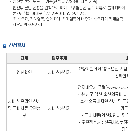
임산부 본인 또는 그 가족(민법 제779조에 따른 가족)
임산부 본인 신청을 원칙으로 하되, 고위험임신 등의 사유로 불가피하게
본인신청이 어려운 경우 가족이 대리 신청 가능
※ 배우자, 직계혈족, 형제자매, 직계혈족의 배우자, 배우자의 직계혈족,
배우자의 형제자매
신청절차
단계
업무주체
내
요양기관에서 '청소년산모 임신·
임신확인
서비스신청자
신확인서'
전자바우처 포털(www.socialse
소년산모 임신·출산의료비 사업
서비스 온라인 신청
·출산 의료비지원 신청 및 국
및 구비서류 우편송
서비스신청자
카드)
부
- 구비서류(임신확인서 및 주
- 우편접수처：한국사회보장정
담당