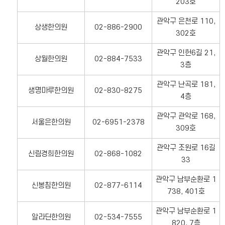
203호
관악구 은천로 110,
상생한의원
02-886-2900
302호
관악구 인헌6길 21,
상월한의원
02-884-7533
3층
관악구 난곡로 181,
생명마루한의원
02-830-8275
4층
관악구 관악로 168,
서울은한의원
02-6951-2378
309호
관악구 조원로 16길
신림경희한의원
02-868-1082
33
관악구 남부순환로 1
신봉침한의원
02-877-6114
738, 401호
관악구 남부순환로 1
알라딘한의원
02-534-7555
820, 7층