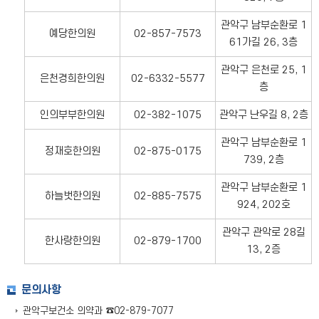
관악구 남부순환로 1
예당한의원
02-857-7573
61가길 26, 3층
관악구 은천로 25, 1
은천경희한의원
02-6332-5577
층
인의부부한의원
02-382-1075
관악구 난우길 8, 2층
관악구 남부순환로 1
정재호한의원
02-875-0175
739, 2층
관악구 남부순환로 1
하늘벗한의원
02-885-7575
924, 202호
관악구 관악로 28길
한사랑한의원
02-879-1700
13, 2증
문의사항
관악구보건소 의약과 ☎02-879-7077