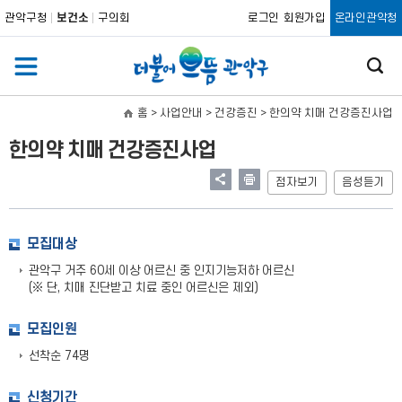
관악구청
보건소
구의회
로그인
회원가입
온라인관악청
홈
> 사업안내 > 건강증진 >
한의약 치매 건강증진사업
한의약 치매 건강증진사업
점자보기
음성듣기
모집대상
관악구 거주 60세 이상 어르신 중 인지기능저하 어르신
(※ 단, 치매 진단받고 치료 중인 어르신은 제외)
모집인원
선착순 74명
신청기간