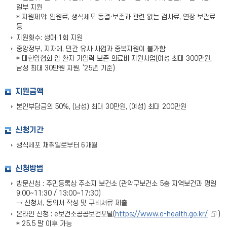
일부 지원
* 지원제외: 입원료, 생식세포 동결·보존과 관련 없는 검사료, 연장 보관료
등
지원횟수: 생애 1회 지원
중앙정부, 지자체, 민간 유사 사업과 중복지원이 불가함
* 대한암협회 암 환자 가임력 보존 의료비 지원사업(여성 최대 300만원,
남성 최대 30만원 지원. ‘25년 기준)
지원금액
본인부담금의 50%, (남성) 최대 30만원, (여성) 최대 200만원
신청기간
생식세포 채취일로부터 6개월
신청방법
방문신청 : 주민등록상 주소지 보건소 (관악구보건소 5층 지역보건과 평일
9:00~11:30 / 13:00~17:30)
→ 신청서, 동의서 작성 및 구비서류 제출
온라인 신청 : e보건소공공보건포털(
https://www.e-health.go.kr/
)
* 25.5 말 이후 가능