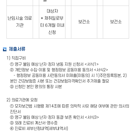
대상자
난임시술 의료
* 채취일로부
보건소
보건소
기관
터 6개월 이내
신청
제출서류
1) 직접구비
① 영구 불임 예상 난자·정자 냉동 지원 신청서 <서식1>
② 개인정보 수집·이용 및 행정정보 공동이용 동의서 <서식2>
- 행정정보 공동이용 사전동의서 미제출(미동의) 시 1)주민등록등본, 2)
본인 건강보험증 사본 또는 건강보험자격확인서 추가제출 필요
③ 신청인 본인 명의의 통장 사본
2) 의료기관에 요청
① 모자보건법 시행령 제14조에 따른 의학적 사유 해당 여부에 관한 의사의
진단서
② 영구 불임 예상 난자·정자 동결·보존 확인서 <서식3>
③ 외래 진료비 계산서·영수증
④ 진료비 세부산정내역(세부내역서)