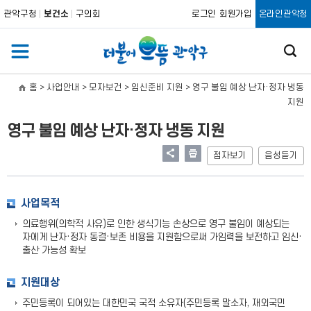
관악구청
보건소
구의회
로그인
회원가입
온라인관악청
홈
> 사업안내 > 모자보건 > 임신준비 지원 >
영구 불임 예상 난자·정자 냉동
지원
영구 불임 예상 난자·정자 냉동 지원
점자보기
음성듣기
사업목적
의료행위(의학적 사유)로 인한 생식기능 손상으로 영구 불임이 예상되는
자에게 난자·정자 동결·보존 비용을 지원함으로써 가임력을 보전하고 임신·
출산 가능성 확보
지원대상
주민등록이 되어있는 대한민국 국적 소유자(주민등록 말소자, 재외국민