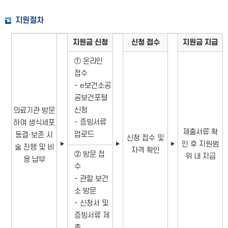
지원절차
지원금 신청
신청 접수
지원금 지급
① 온라인
접수
- e보건소공
공보건포털
신청
의료기관 방문
- 증빙서류
하여 생식세포
제출서류 확
업로드
동결·보존 시
신청 접수 및
인 후 지원범
▶
▶
▶
술 진행 및 비
자격 확인
② 방문 접
위 내 지급
용 납부
수
- 관할 보건
소 방문
- 신청서 및
증빙서류 제
출