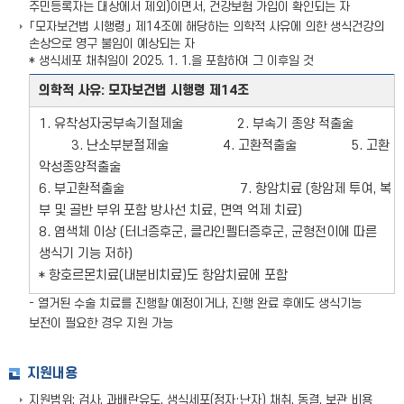
주민등록자는 대상에서 제외)이면서, 건강보험 가입이 확인되는 자
「모자보건법 시행령」 제14조에 해당하는 의학적 사유에 의한 생식건강의
손상으로 영구 불임이 예상되는 자
* 생식세포 채취일이 2025. 1. 1.을 포함하여 그 이후일 것
의학적 사유: 모자보건법 시행령 제14조
1. 유착성자궁부속기절제술 2. 부속기 종양 적출술
3. 난소부분절제술 4. 고환적출술 5. 고환
악성종양적출술
6. 부고환적출술 7. 항암치료 (항암제 투여, 복
부 및 골반 부위 포함 방사선 치료, 면역 억제 치료)
8. 염색체 이상 (터너증후군, 클라인펠터증후군, 균형전이에 따른
생식기 기능 저하)
* 항호르몬치료(내분비치료)도 항암치료에 포함
- 열거된 수술 치료를 진행할 예정이거나, 진행 완료 후에도 생식기능
보전이 필요한 경우 지원 가능
지원내용
지원범위: 검사, 과배란유도, 생식세포(정자·난자) 채취, 동결, 보관 비용