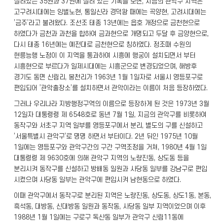
실려있는 35권과 37권에 실려 있는 기록을 보면, 지금의 관악구 지역은
고구려시대에는 잉벌노현, 통일신라 경덕왕 때에는 곡양현, 고려시대에는
’금주’라고 불려왔다. 조선조 태종 13년에는 읍호 개정으로 금천현으로
하였다가 금천과 과천을 합하여 금과현으로 개명되고 두달 후 금양현으로,
다시 태종 16년에는 예전대로 금천현으로 칭하였다. 정조때 수원의
현릉능행 노정이 이 지역을 통과하여 시흥에 행궁이 설치되면서 부터
시흥현으로 부르다가 일제시대에는 시흥군으로 변경되었으며, 해방후
경기도 동면 신림리, 봉천리가 1963년 1월 1일자로 서울시 영등포구로
편입되어 ’관악출장소’를 설치하면서 관악이라는 이름이 처음 등장하였다.
그러나 우리나라 지방행정구역의 이름으로 등장하게 된 것은 1973년 3월
12일자 대통령령 제 6548호로 동년 7월 1일, 지금의 관악구를 비롯하여
동작구와 서초구 지역 일부를 영등포구에서 분리, 별도의 구를 신설하고
’서울특별시 관악구’로 명명 하면서 부터이다. 2년 뒤인 1975년 10월
1일에는 영등포구와 관악구간의 구간 구역조정을 거쳐, 1980년 4월 1일
대통령령 제 9630호에 의해 관악구 지역의 노량진동, 상도동 등을
분리시켜 동작구를 신설하고 방배동 일원과 사당동 일부를 강남구로 편입
시켰으며 사당동 일부는 관악구에 편입시켜 남현동으로 하였다.
이때 관악구에서 동작구로 분리된 지역은 노량진동, 상도동, 상도1동, 본동,
흑석동, 대방동, 신대방동 일원과 동작동, 사당동 일부 지역이었으며 이후
1988년 1월 1일에는 구로구 독산동 일부가 관악구 신림11동에