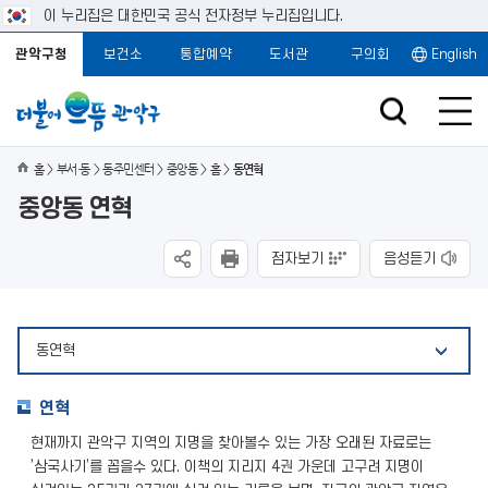
이 누리집은 대한민국 공식 전자정부 누리집입니다.
관악구청
보건소
통합예약
도서관
구의회
English
홈
부서·동
동주민센터
중앙동
홈
동연혁
중앙동 연혁
점자보기
음성듣기
동연혁
연혁
현재까지 관악구 지역의 지명을 찾아볼수 있는 가장 오래된 자료로는
’삼국사기’를 꼽을수 있다. 이책의 지리지 4권 가운데 고구려 지명이