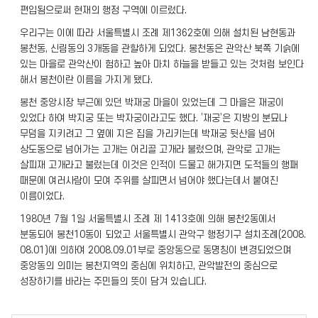
편입됨으로써 현재의 행정 구역에 이르렀다.
우리구는 이에 따라 서울특별시 조례 제1362호에 의해 설치된 남현동과
봉천동, 신림동의 3개동을 관할하게 되었다. 봉천동은 관악산 북쪽 기슭에
있는 마을로 관악산이 험하고 높아 마치 하늘을 받들고 있는 것처럼 보인다
해서 봉천이란 이름을 가지게 됐다.
봉천 중앙시장 부근에 있던 박재궁 마을이 있었는데 그 마을은 재궁이
있었다 하여 박지궁 또는 박자궁이라고도 했다. ’재궁’은 지방의 분묘나
무덤을 지키려고 그 옆에 지은 집을 가리키는데 박재궁 뒷산을 넘어
상도동으로 넘어가는 고개는 어리골 고개라 불렀으며, 관악로 고개는
살피재 고개라고 불렀는데 이것은 인적이 드물고 해가지면 도적들의 행패
때문에 여러사람이 모여 주위를 살피면서 넘어야 했다는데서 붙여진
이름이었다.
1980년 7월 1일 서울특별시 조례 제 1413호에 의해 봉천2동에서
분동되어 봉천10동이 되었고 서울특별시 관악구 행정기구 설치조례(2008.
08.01)에 의하여 2008.09.01부로 중앙동으로 동명칭이 변경되었으며
중앙동의 의미는 봉천지역의 중심에 위치하고, 관악발전의 중심으로
성장하기를 바라는 주민들의 뜻이 담겨 있습니다.