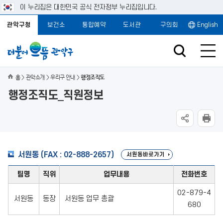
이 누리집은 대한민국 공식 전자정부 누리집입니다.
관악구청
보건소
통합예약
도서관
구의회
English
홈
관악소개
우리구 안내
행정조직도
행정조직도_직원정보
서원동 (FAX : 02-888-2657)
서원동바로가기
팀명
직위
업무내용
전화번호
02-879-4
서원동
동장
서원동 업무 총괄
680