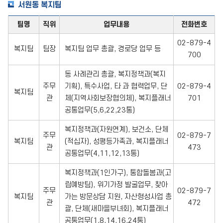
서원동 복지팀
팀명
직위
업무내용
전화번호
02-879-4
복지팀
팀장
복지팀 업무 총괄, 경로당 업무 등
700
동 사례관리 총괄, 복지정책과(복지
주무
기획), 특수사업, 타 과 협력업무, 단
02-879-4
복지팀
관
체(지역사회보장협의체), 복지플래너
701
공통업무(5,6,22,23통)
복지정책과(자원연계), 보건소, 단체
주무
02-879-7
복지팀
(적십자), 성평등가족과, 복지플래너
관
473
공통업무(4,11,12,13통)
복지정책과(1인가구), 통합돌봄과(고
립예방팀), 위기가정 발굴업무, 찾아
주무
02-879-7
복지팀
가는 방문상담 지원, 자산형성사업 총
관
472
괄, 단체(새마을부녀회), 복지플래너
공통업무(1,8,14,16,24통)