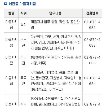
서원동 마을자치팀
팀명
직위
업무내용
전화번호
마을자치
마을자치 업무 총괄, 직인 및 공인관
02-879-4
팀장
팀
리
682
예산회계, 재무, 선거, 청사관리, 행정
마을자치
주무
02-879-4
지원, 감사, 기획예산, 타직원에 속하
팀
관
683
지 않는 업무, 단체(주민자치회)
마을자치
주무
통합민원(민원 총괄 - 주민등록, 출생
02-879-4
팀
관
사망, 세무)
688
자치회관, 자치행정, 홍보, 물품, 보
마을자치
주무
안, 문화관광, 자원봉사, 지역협치, 청
02-879-4
팀
관
년정책과, 교육지원과, 통반장 / 단체
684
(통장협의회, 어울문고)
청소행정, 주민불편순찰, 현장민원살
마을자치
주무
피미, 일자리벤처과, 지역상권활성화
02-879-4