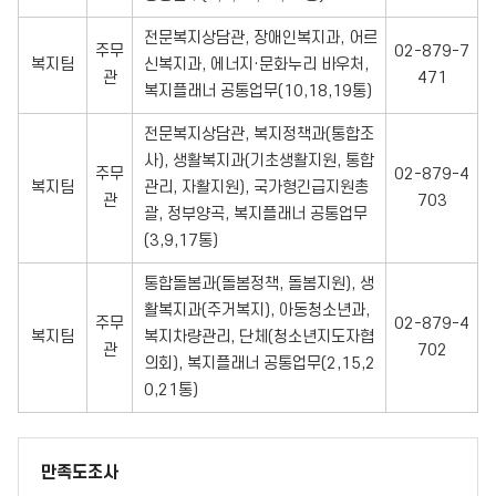
전문복지상담관, 장애인복지과, 어르
주무
02-879-7
복지팀
신복지과, 에너지·문화누리 바우처,
관
471
복지플래너 공통업무(10,18,19통)
전문복지상담관, 복지정책과(통합조
사), 생활복지과(기초생활지원, 통합
주무
02-879-4
복지팀
관리, 자활지원), 국가형긴급지원총
관
703
괄, 정부양곡, 복지플래너 공통업무
(3,9,17통)
통합돌봄과(돌봄정책, 돌봄지원), 생
활복지과(주거복지), 아동청소년과,
주무
02-879-4
복지팀
복지차량관리, 단체(청소년지도자협
관
702
의회), 복지플래너 공통업무(2,15,2
0,21통)
만족도조사