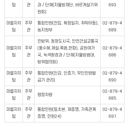
팀
관
과 / 단체(자율방재단, 바르게살기위
693
원회)
마을자치
주무
통합민원(전입, 확정일자, 취학아동),
02-879-4
팀
관
농지원부
689
민방위, 청정도시국, 안전건설교통국
마을자치
주무
(풍수해,제설,폭염,한파), 공원여가
02-879-4
팀
관
국, 녹색환경과 / 단체(자율방범대,
686
방위협의회)
마을자치
주무
통합민원(인감, 인증기, 무인민원발
02-879-4
팀
관
급기 관리)
690
마을자치
주무
02-879-4
행정차량
팀
관
685
마을자치
주무
통합민원(등초본, 제증명, 가족관계
02-879-4
팀
관
증명, 민원24)
691