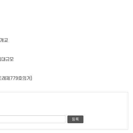
 개교
 최대규모
례제779호의거)