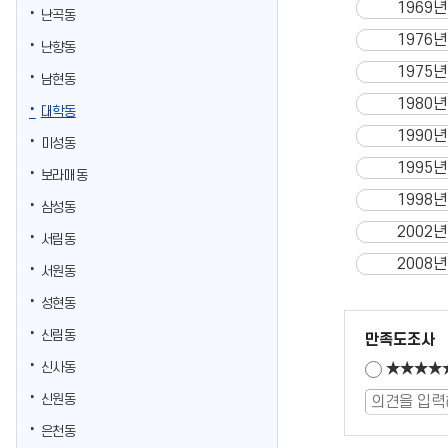
1969년
난곡동
1976년
난향동
1975년
남현동
1980년
대학동
1990년
미성동
1995년
보라매동
1998년
삼성동
2002년
서림동
2008년
서원동
성현동
신림동
만족도조사
신사동
★★★★
신원동
은천동