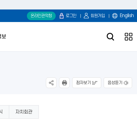
English
온라인관악청
로그인
회원가입
정보
점자보기
음성듣기
식
자치회관