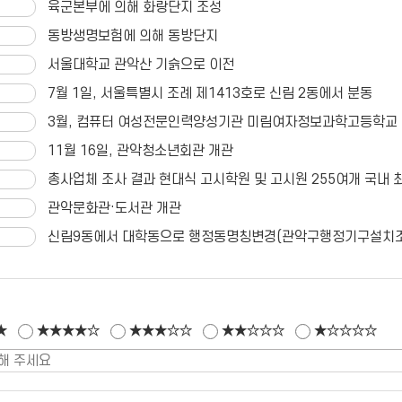
육군본부에 의해 화랑단지 조성
동방생명보험에 의해 동방단지
서울대학교 관악산 기슭으로 이전
7월 1일, 서울특별시 조례 제1413호로 신림 2동에서 분동
3월, 컴퓨터 여성전문인력양성기관 미림여자정보과학고등학교
11월 16일, 관악청소년회관 개관
총사업체 조사 결과 현대식 고시학원 및 고시원 255여개 국내
관악문화관·도서관 개관
신림9동에서 대학동으로 행정동명칭변경(관악구행정기구설치조
★
★★★★☆
★★★☆☆
★★☆☆☆
★☆☆☆☆