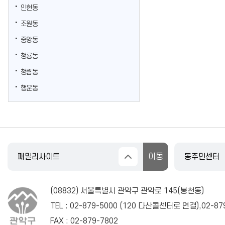
인헌동
조원동
중앙동
청룡동
청림동
행운동
(08832) 서울특별시 관악구 관악로 145(봉천동)
TEL :
02-879-5000
(
120
다산콜센터로 연결),
02-87
FAX : 02-879-7802