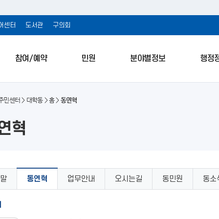
어센터
도서관
구의회
참여/예약
민원
분야별정보
행정
주민센터
대학동
홈
동연혁
 연혁
말
동연혁
업무안내
오시는길
동민원
동소
래