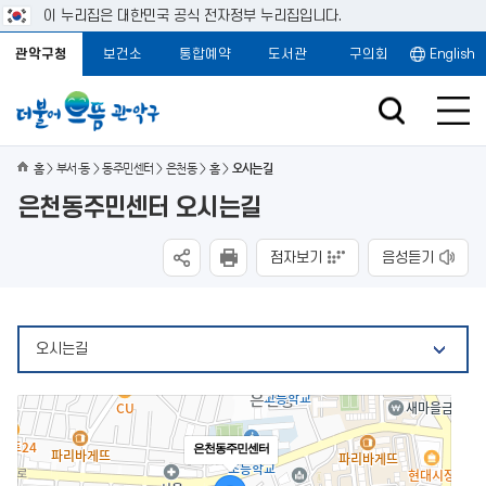
이 누리집은 대한민국 공식 전자정부 누리집입니다.
관악구청
보건소
통합예약
도서관
구의회
English
홈
부서·동
동주민센터
은천동
홈
오시는길
은천동주민센터 오시는길
점자보기
음성듣기
오시는길
은천동주민센터