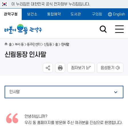
이 누리집은 대한민국 공식 전자정부 누리집입니다.
관악구청
보건소
통합예약
도서관
구의회
English
홈
부서·동
동주민센터
신림동
홈
인사말
신림동장 인사말
점자보기
음성듣기
인사말
안녕하십니까?
우리 동 홈페이지를 방문해 주신 여러분을 진심으로 환영합니다.