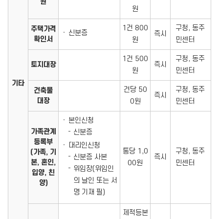
원
원
1건 800
구청, 동주
주택가격
신분증
즉시
확인서
원
민센터
1건 500
구청, 동주
토지대장
즉시
원
민센터
기타
건당 50
구청, 동주
건축물
즉시
대장
0원
민센터
본인신청
가족관계
신분증
등록부
대리인신청
통당 1,0
구청, 동주
(가족, 기
신분증 사본
즉시
본, 혼인,
00원
민센터
위임장(위임인
입양, 친
의 날인 또는 서
양)
명 기재 필)
제적등본