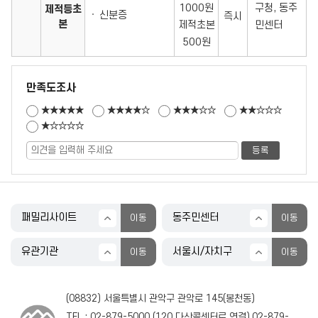
1000원
구청, 동주
제적등초
신분증
즉시
본
제적초본
민센터
500원
만족도조사
★★★★★
★★★★☆
★★★☆☆
★★☆☆☆
★☆☆☆☆
(08832) 서울특별시 관악구 관악로 145(봉천동)
TEL :
02-879-5000
(
120
다산콜센터로 연결),
02-879-