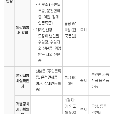
인감
신분증 (주민등
록증, 운전면허
증, 여권, 장애
인등록증)
통당 60
인감증명
대리인신청
0원 (전
즉시
서 발급
도장이 날인된
국동일)
위임장, 위임자
의 신분증, 위임
받는 자의 신분
증
신분증 (주민등록
본인만 가능
본인서명
증, 운전면허증,
통당 60
즉시
전국 읍면동
사실확인
여권, 장애인등록
0원
서
가능
증)
1필지1
개별공시
개 연도
구청, 동주
지가확인
즉시
별 800
민센터