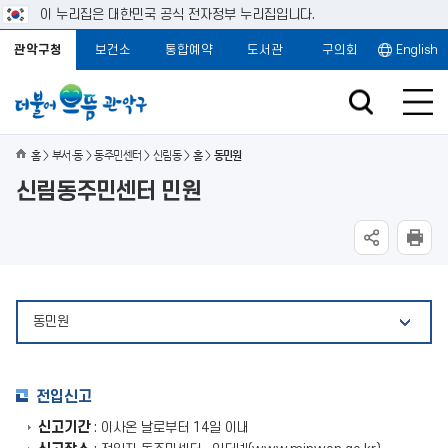
이 누리집은 대한민국 공식 전자정부 누리집입니다.
관악구청
보건소
통합예약
도서관
구의회
English
홈
부서·동
동주민센터
신림동
홈
동민원
신림동주민센터 민원
동민원
전입신고
신고기간
: 이사온 날로부터 14일 이내