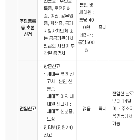
신분증 : 주민등
본인 및
록증, 운전면허
세대원 :
증, 여권, 공무원
통당 40
주민등록
증, 학생증, 국가·
0원
즉시
등.초본
지방자치단체 또
신청
제3자 :
는 공공기관에서
통당500
발급한 사진이 부
원
착된 증명서
방문신고
세대주 본인 신
고시 : 본인 신
분증
전입한 날로
세대주 이외 세
부터 14일
대원 신고시 :
전입신고
없음
즉시
이내 주소지
세대주 신분증,
읍면동에서
도장
가능
인터넷(민원24)
신고