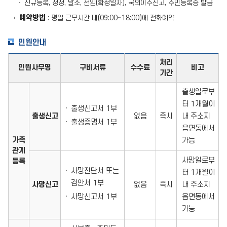
신규등록, 정정, 말소, 전입(확정일자), 국외이주신고, 주민등록증 발급
예약방법
: 평일 근무시간 내(09:00~18:00)에 전화예약
민원안내
처리
민원사무명
구비서류
수수료
비고
기간
출생일로부
터 1개월이
출생신고서 1부
출생신고
없음
즉시
내 주소지
출생증명서 1부
읍면동에서
가족
가능
관계
사망일로부
등록
사망진단서 또는
터 1개월이
검안서 1부
사망신고
없음
즉시
내 주소지
사망신고서 1부
읍면동에서
가능