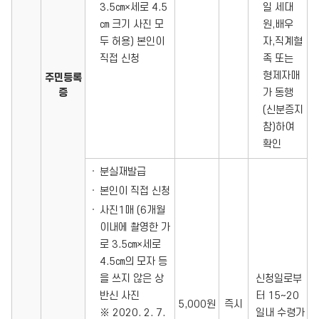
3.5㎝×세로 4.5
일 세대
㎝ 크기 사진 모
원,배우
두 허용) 본인이
자,직계혈
직접 신청
족 또는
형제자매
주민등록
증
가 동행
(신분증지
참)하여
확인
분실재발급
본인이 직접 신청
사진1매 (6개월
이내에 촬영한 가
로 3.5㎝×세로
4.5㎝의 모자 등
을 쓰지 않은 상
신청일로부
반신 사진
터 15~20
5,000원
즉시
※ 2020. 2. 7.
일내 수령가