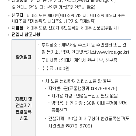
신고장소
: 전입지 동주민센터 , 인터넷(www.minwon.go.kr)
※ 인터넷 전입신고 : 본인만 가능(공인인증서 필요)
신고자
: 세대주 또는 세대원(세대주의 위임시 : 세대주의 배우자 또는
세대주의 직계혈족 및 세대주의 배우자의 직계혈족)
지참물
: 세대주 도장, 신고자 주민등록증, 세대주 신분증(위임 시)
전입시 참고사항
부여장소 : 계약서상 주소지 동 주민센터 또는 관
할 등기소, 법원, 인터넷등기소(www.iros.go.kr)
확정일자
구비서류 : 임대차 계약서 원본 1부, 신분증
수수료 : 600원
시·도를 달리하여 전입신고를 한 경우
지역번호판(교통행정과 ☎879-6879)
자가용 차량 : 변경등록신고 필요 없음
자동차 및
영업용, 법인 차량 : 30일 이내 구청에 변경
건설기계
등록신고
변경등록
신고
건설기계 : 30일 이내 구청에 변경등록신고(도
시관리과 ☎879-6709)