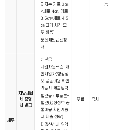
까지는 가로 3㎝
능
×세로 4㎝, 가로
3.5㎝×세로 4.5
㎝ 크기 사진 모
두 허용)
분실재발급신청
서
신분증
사업자등록증-개
인사업자(행정정
보 공동이용 확인
가능시 제출생략)
지방세납
법인등기부등본-
세 증명
무료
즉시
법인(행정정보 공
서 발급
통이용 확인가능
시 제출 생략)
세무
대리신청시 위임