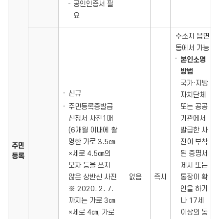
공인인증서 필
요
주소지 읍면
동에서 가능
본인소명
방법
국가·지방
신규
자치단체
주민등록증발급
또는 공공
신청서 사진1매
기관에서
(6개월 이내에 촬
발급한 사
영한 가로 3.5㎝
진이 부착
주민
×세로 4.5㎝의
된 증명서
등록
모자 등을 쓰지
제시 또는
않은 상반신 사진
없음
즉시
통장이 확
※ 2020. 2. 7.
인을 하거
까지는 가로 3㎝
나 17세
×세로 4㎝, 가로
이상의 동