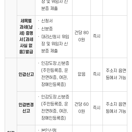
장 및 위임자 신
분증 제출
세목별
신청서
과세(납
신분증
건당 80
세) 증명
즉시
대리신청시 위임
서【과세
0원
장 및 위임자 신
사실 없
분증 제출
음】발급
인감도장,신분증
(주민등록증, 운
주소지 읍면
없음
즉시
인감신고
전면허증, 여권,
동에서 가능
장애인등록증)
인감도장,신분증
(주민등록증, 운
건당 60
주소지 읍면
인감변경
즉시
신고
전면허증, 여권,
0원
동에서 가능
장애인등록증)
본인신청